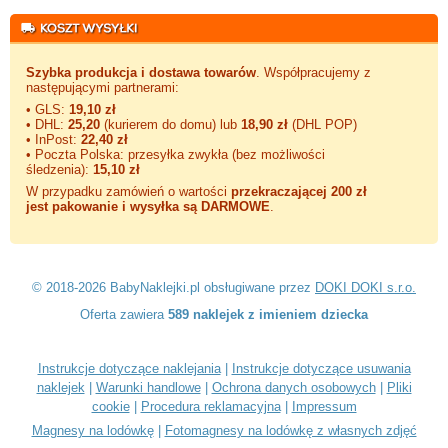
Szybka produkcja i dostawa towarów
. Współpracujemy z
następującymi partnerami:
• GLS:
19,10 zł
• DHL:
25,20
(kurierem do domu) lub
18,90 zł
(DHL POP)
• InPost:
22,40 zł
• Poczta Polska: przesyłka zwykła (bez możliwości
śledzenia):
15,10 zł
W przypadku zamówień o wartości
przekraczającej 200 zł
jest pakowanie i wysyłka są DARMOWE
.
© 2018-2026 BabyNaklejki.pl obsługiwane przez
DOKI DOKI s.r.o.
Oferta zawiera
589 naklejek z imieniem dziecka
Instrukcje dotyczące naklejania
|
Instrukcje dotyczące usuwania
naklejek
|
Warunki handlowe
|
Ochrona danych osobowych
|
Pliki
cookie
|
Procedura reklamacyjna
|
Impressum
Magnesy na lodówkę
|
Fotomagnesy na lodówkę z własnych zdjęć