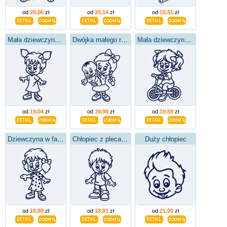
od
20,06
zł
od
20,14
zł
od
19,51
zł
Mała dziewczynka z warkoczykami
Dwójka małego rodzeństwa
Mała dziewczynka na rowerze
od
19,04
zł
od
19,98
zł
od
19,59
zł
Dziewczyna w fartuchu
Chłopiec z plecakiem
Duży chłopiec
od
18,89
zł
od
18,81
zł
od
21,00
zł