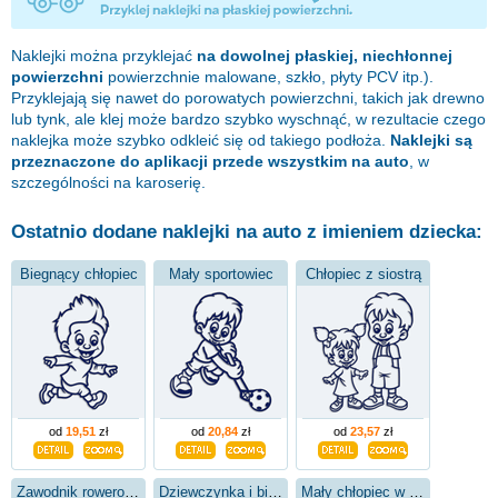
Naklejki można przyklejać
na dowolnej płaskiej, niechłonnej
powierzchni
powierzchnie malowane, szkło, płyty PCV itp.).
Przyklejają się nawet do porowatych powierzchni, takich jak drewno
lub tynk, ale klej może bardzo szybko wyschnąć, w rezultacie czego
naklejka może szybko odkleić się od takiego podłoża.
Naklejki są
przeznaczone do aplikacji przede wszystkim na auto
, w
szczególności na karoserię.
Ostatnio dodane naklejki na auto z imieniem dziecka:
Biegnący chłopiec
Mały sportowiec
Chłopiec z siostrą
od
19,51
zł
od
20,84
zł
od
23,57
zł
Zawodnik rowerowy
Dziewczynka i biedronka
Mały chłopiec w szortach