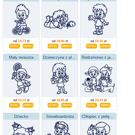
od
18,73
zł
od
18,96
zł
od
19,36
zł
Mały tenisista
Dziewczyna z plecakiem
Rodzeństwo z jamnikiem
od
19,12
zł
od
18,65
zł
od
29,43
zł
Dziecko
Snowboardzista
Chłopiec z pielęgniarką