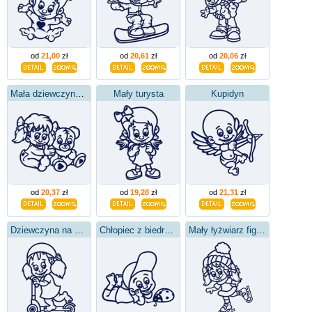
od
21,00
zł
od
20,61
zł
od
20,06
zł
Mała dziewczynka z pluszowym misiem
Mały turysta
Kupidyn
od
20,37
zł
od
19,28
zł
od
21,31
zł
Dziewczyna na skuterze
Chłopiec z biedronką
Mały łyżwiarz figurowy