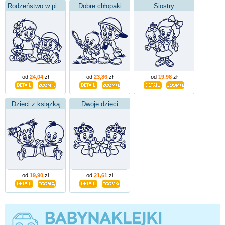
Rodzeństwo w piaskownicy
Dobre chłopaki
Siostry
od
24,04
zł
od
23,86
zł
od
19,98
zł
Dzieci z książką
Dwoje dzieci
od
19,90
zł
od
21,61
zł