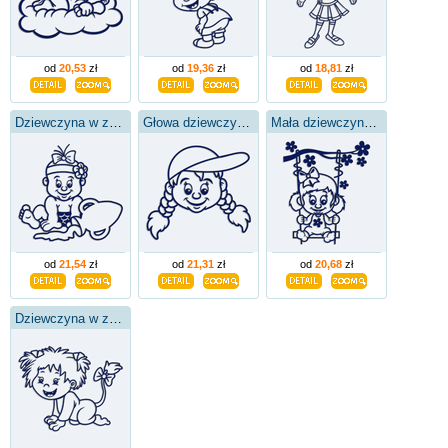
od
20,53
zł
od
19,36
zł
od
18,81
zł
Dziewczyna w zodiaku Wodnika
Głowa dziewczynki w kapeluszu
Mała dziewczynka na huśtawce
od
21,54
zł
od
21,31
zł
od
20,68
zł
Dziewczyna w znaku lwa