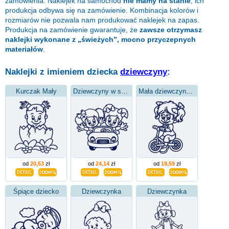
zamówienia. Naklejek na samochód
nie mamy na stanie
, ich
produkcja odbywa się na zamówienie. Kombinacja kolorów i
rozmiarów nie pozwala nam produkować naklejek na zapas.
Produkcja na zamówienie gwarantuje, że
zawsze otrzymasz
naklejki wykonane z „świeżych”, mocno przyczepnych
materiałów
.
Naklejki z imieniem dziecka
dziewczyny
:
Kurczak Mały
Dziewczyny w samochodzie
Mała dziewczynka na rowerze
od
20,53
zł
od
24,14
zł
od
19,59
zł
Śpiące dziecko
Dziewczynka
Dziewczynka