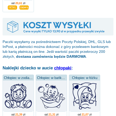
od
20,61
zł
Paczki wysyłamy za pośrednictwem Poczty Polskiej, DHL, GLS lub
InPost, a płatności można dokonać z góry przelewem bankowym
lub kartą płatniczą on-line. Jeśli wartość paczki przekroczy 200
złotych,
dostawa zamówienia będzie DARMOWA
.
Naklejki dziecko w aucie
chłopaki
:
Chłopiec w zodiaku Lwa
Chłopiec w bańkach
Chłopiec w łóżku
od
21,39
zł
od
21,31
zł
od
21,07
zł