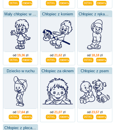
Mały chłopiec w szortach
Chłopiec z koniem
Chłopiec z rękami w kieszeniach
od
19,36
zł
od
21,62
zł
od
18,18
zł
Dziecko w ruchu
Chłopiec za oknem
Chłopiec z psem
od
17,64
zł
od
21,07
zł
od
23,57
zł
Chłopiec z plecakiem